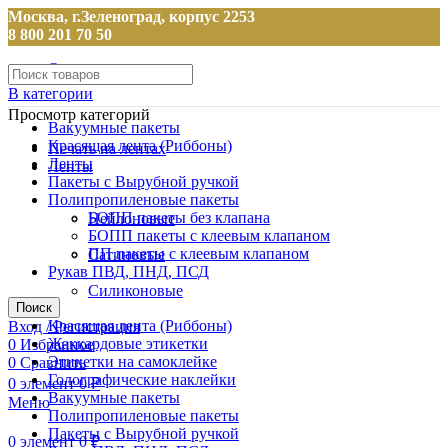
Москва, г.Зеленоград, корпус 2253
8 800 201 70 50
О компании
В категории
Просмотр категорий
Вакуумные пакеты
Красящая лента (Риббоны)
Печать на лентах
Ленты
Ленты
Пакеты с Вырубной ручкой
Полипропиленовые пакеты
БОПП пакеты без клапана
Нейлоновые
БОПП пакеты с клеевым клапаном
ПП пакеты с клеевым клапаном
Сатиновые
Рукав ПВД, ПНД, ПСД
Силиконовые
Поиск
Красящая лента (Риббоны)
Вход / Регистрация
Жаккардовые этикетки
0
Избранное
Этикетки на самоклейке
0
Сравнить
Голографические наклейки
0
элемент
0
₽
Вакуумные пакеты
Меню
Полипропиленовые пакеты
Пакеты с Вырубной ручкой
0
элемент
0
₽