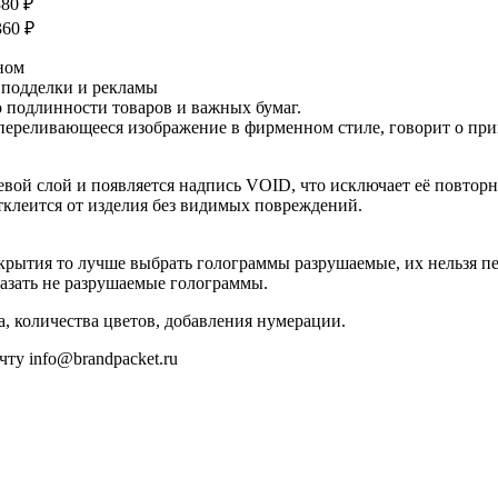
380
₽
360
₽
ном
 подделки и рекламы
 подлинности товаров и важных бумаг.
 переливающееся изображение в фирменном стиле, говорит о пр
ой слой и появляется надпись VOID, что исключает её повторн
клеится от изделия без видимых повреждений.
крытия то лучше выбрать голограммы разрушаемые, их нельзя пе
казать не разрушаемые голограммы.
а, количества цветов, добавления нумерации.
ту info@brandpacket.ru