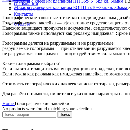
Пакеты с клеевым клапаном ПП 35х45+5кл.кл. 50мкм
1 
О компании
Пакеты с клеевым клапаном БОПП 7х10+Зкл.кл. 30мкм
Способы оплаты
Контакты
Голографические защитные этикетки с индивидуальным дизай
Голографическая наклейка — эффективное средство защиты от
Отзывы
Надежно защищают продукты и документы , свидетельствуют о
Голограммы также используют как рекламу, имиджевая. Яркое
Голограммы делятся на разрушаемые и не разрушаемые:
разрушаемые голограммы — при отклеивании разрушается клеев
не разрушаемая голограмма — под воздействием силы может от
Какие голограммы выбрать?
Если вы хотите защитить вашу продукцию от подделки, или вс
Если нужна как реклама как имиджевая наклейка, то можно за
Стоимость голографических наклеек зависит от тиража, размер
Для расчёта стоимости, пишите все указанные параметры на поч
Home
Голографические наклейки
No products were found matching your selection.
Поиск