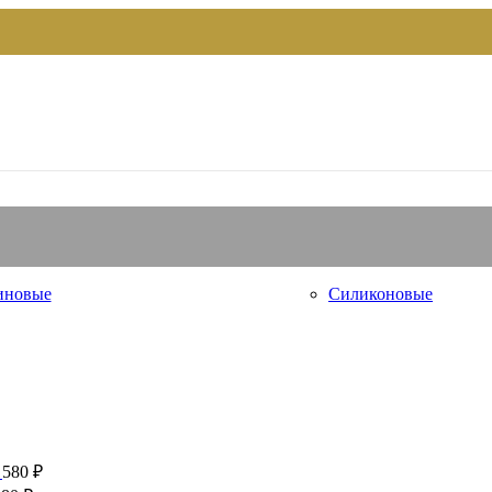
иновые
Силиконовые
м
580
₽